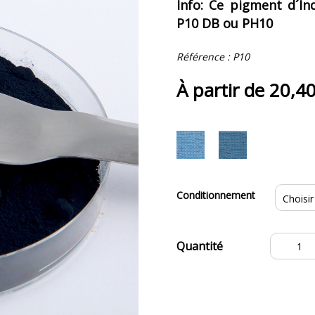
Info: Ce pigment d´In
P10 DB ou PH10
Référence :
P10
À partir de
20,4
Conditionnement
quantité
de
Pigment
d'Indigo
Tropical