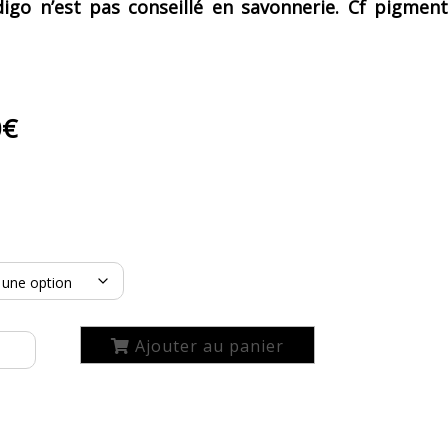
digo n’est pas conseillé en savonnerie. Cf pigment
0
€
Ajouter au panier