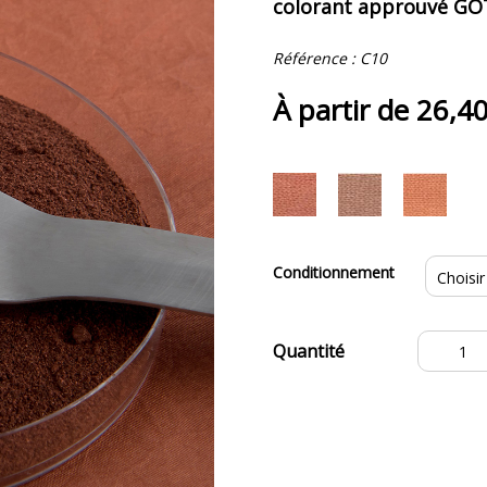
colorant approuvé GOT
Référence :
C10
À partir de
26,4
Conditionnement
quantité
de
Extrait
de
Sorgho
C10