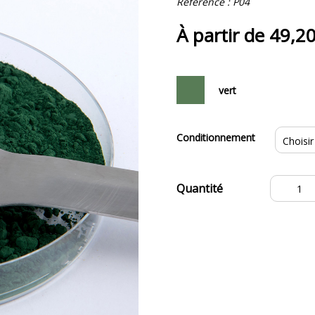
Référence :
P04
À partir de
49,2
vert
Conditionnement
quantité
de
Pigment
de
Chlorophylle
de
Luzerne
P04