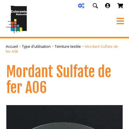
Accueil
>
Type d'utilisation
>
Teinture textile
> Mordant Sulfate de
fer A06
Mordant Sulfate de
fer A06