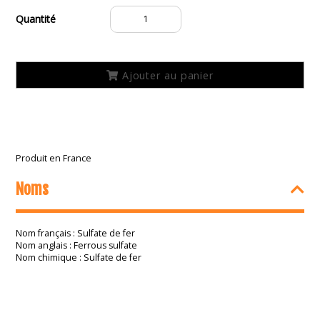
quantité
de
Mordant
Sulfate
de
Ajouter au panier
fer
A06
Produit en France
Noms
Nom français : Sulfate de fer
Nom anglais : Ferrous sulfate
Nom chimique : Sulfate de fer