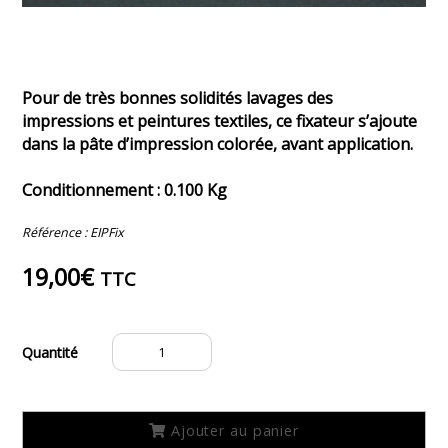
Pour de très bonnes solidités lavages des
impressions et peintures textiles, ce fixateur s’ajoute
dans la pâte d’impression colorée, avant application.
Conditionnement : 0.100 Kg
Référence :
EIPFix
19,00
€
TTC
quantité
de
Fixateur
textile
INCOLORE
Ajouter au panier