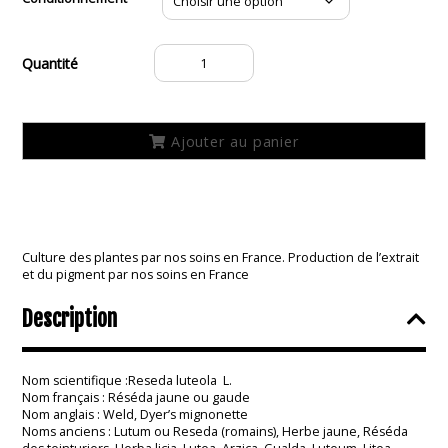
quantité
de
Extrait
de
Réséda
Ajouter au panier
C08
Culture des plantes par nos soins en France. Production de l’extrait
et du pigment par nos soins en France
Description
Nom scientifique :Reseda luteola L.
Nom français : Réséda jaune ou gaude
Nom anglais : Weld, Dyer’s mignonette
Noms anciens : Lutum ou Reseda (romains), Herbe jaune, Réséda