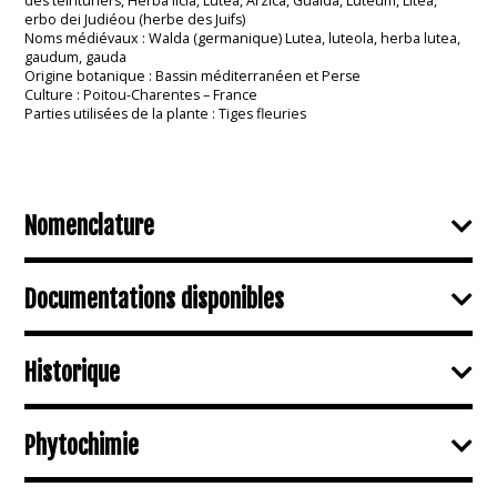
des teinturiers, Herba licia, Lutea, Arzica, Gualda, Luteum, Litea,
erbo dei Judiéou (herbe des Juifs)
Noms médiévaux : Walda (germanique) Lutea, luteola, herba lutea,
gaudum, gauda
Origine botanique : Bassin méditerranéen et Perse
Culture : Poitou-Charentes – France
Parties utilisées de la plante : Tiges fleuries
Nomenclature
Documentations disponibles
Historique
Phytochimie