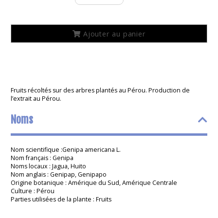
de
Extrait
de
Génipa
Ajouter au panier
C22
Fruits récoltés sur des arbres plantés au Pérou. Production de
l’extrait au Pérou.
Noms
Nom scientifique :Genipa americana L.
Nom français : Genipa
Noms locaux : Jagua, Huito
Nom anglais : Genipap, Genipapo
Origine botanique : Amérique du Sud, Amérique Centrale
Culture : Pérou
Parties utilisées de la plante : Fruits