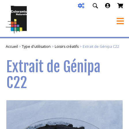
Accueil
>
Type d'utilisation
>
Loisirs créatifs
> Extrait de Génipa C22
Extrait de Génipa
C22